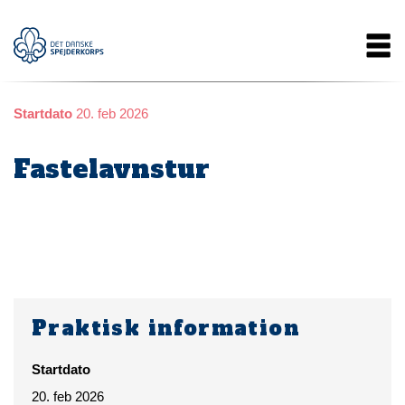
Gå
Main
til
hovedindhold
navigation
Startdato
20. feb 2026
Fastelavnstur
Praktisk information
Startdato
20. feb 2026